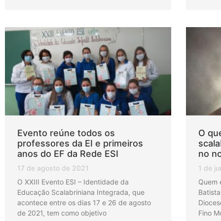
Evento reúne todos os
O que
professores da EI e primeiros
scala
anos do EF da Rede ESI
no no
17 de agosto de 2021
1 de j
O XXIII Evento ESI – Identidade da
Quem 
Educação Scalabriniana Integrada, que
Batista
acontece entre os dias 17 e 26 de agosto
Dioces
de 2021, tem como objetivo
Fino M