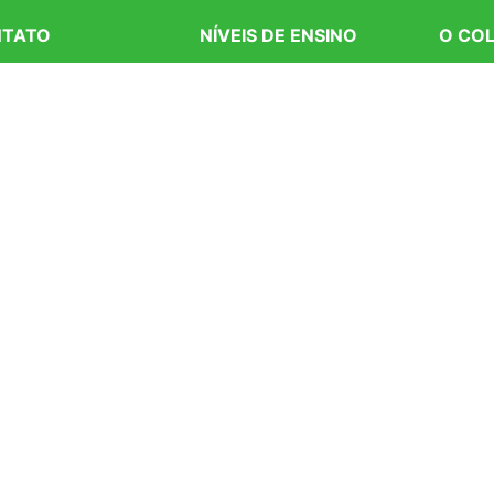
TATO
NÍVEIS DE ENSINO
O COL
 Professores
Educação Infantil
Quem
 Alunos
Ensino Fundamental I
Infrae
ícula
Ensino Fundamental II
Rede 
tato
Ensino Médio
Pastor
alhe Conosco