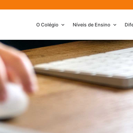
O Colégio
Níveis de Ensino
Dif