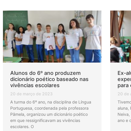
Alunos do 6º ano produzem
Ex-al
dicionário poético baseado nas
exper
vivências escolares
para 
20 de março de 2023
20 de 
A turma do 6º ano, na disciplina de Língua
Tivemo
Portuguesa, coordenada pela professora
aluna, 
Pâmela, organizou um dicionário poético
Neiva,
em que ressignificavam as vivências
ano e 
escolares. O