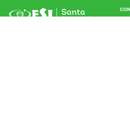
CON
Área
Área
R. Monsenhor Scalabrini, 614
Centro, Anta Gorda – RS
Matr
Con
(51) 99955-4801
Trab