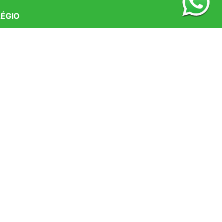
ÉGIO
 Somos
strutura
ESI
al Escolar