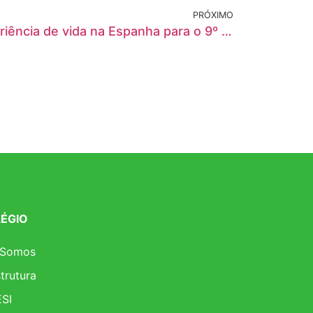
PRÓXIMO
Ex-aluna fala sobre a sua experiência de vida na Espanha para o 9º ano e EM
ÉGIO
 Somos
strutura
ESI