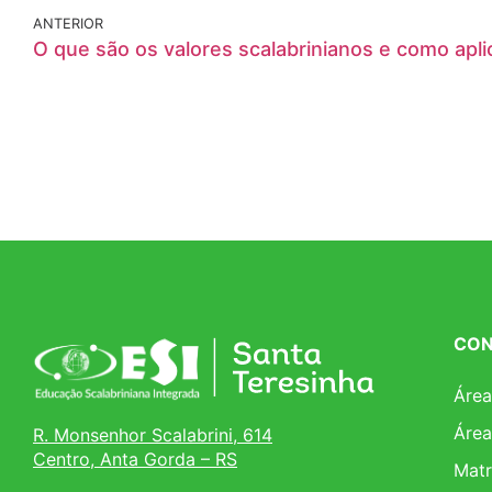
ANTERIOR
CON
Área
Área
R. Monsenhor Scalabrini, 614
Centro, Anta Gorda – RS
Matr