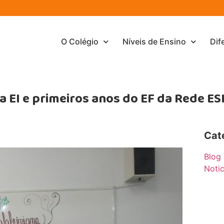
O Colégio
Níveis de Ensino
Dif
 EI e primeiros anos do EF da Rede ES
Cat
Blog
Notic