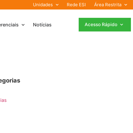
Unidades
Rede ESI
Área Restrita
erenciais
Notícias
Acesso Rápido
I
egorias
ias