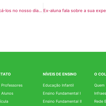
O que são os valores scalabrinianos e como aplicá-los no nosso dia a dia?
TATO
NÍVEIS DE ENSINO
O COL
 Professores
Educação Infantil
Quem
 Alunos
Ensino Fundamental I
Infrae
ícula
Ensino Fundamental II
Rede 